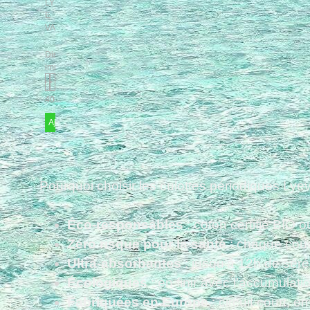
LY
E
VA
Disponibilité
immédiate
40,00 €
Ajouter
Pourquoi choisir les culottes périodiques Lye
Éco-responsables
: coton certifié BIO 
Zéro risque pour la santé
: chaque couc
Ultra-absorbantes
: jusqu’à 12h de séré
Écologiques
: en finir avec l’accumulat
Fabriquées en Europe
: circuit court, e