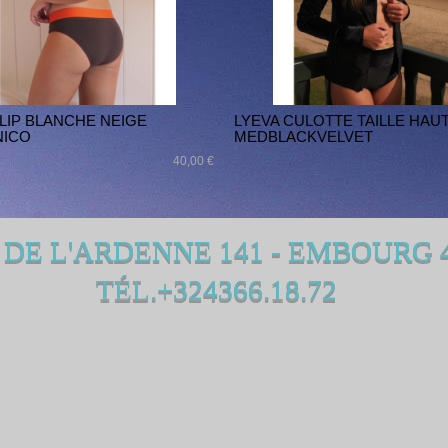
SLIP BLANCHE NEIGE
LYEVA CULOTTE TAILLE HAU
NICO
MEDBLACKVELVET
40,00 €
 DE L'ARDENNE 141 - EMBOURG 
TÉL.+324366.18.72