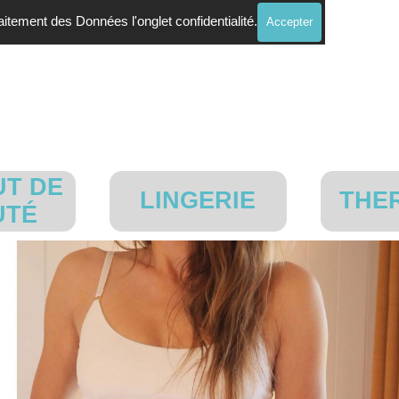
Traitement des Données l'onglet confidentialité.
Accepter
Sauter le menu
UT DE
LINGERIE
THE
▼
▼
UTÉ