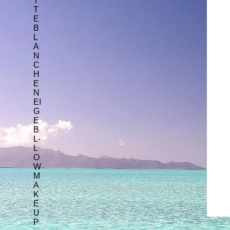
T
T
E
B
L
A
N
C
H
E
N
EI
G
E
B
L-
L
O
W
M
A
K
E
U
P