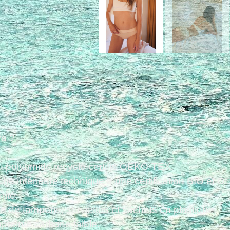
va ?
ou polyamide recyclé certifié OEKO-TEX.
he intérieure technique a une certification BIO et 
nité.
ion de tampons, serviettes et sachets en plastique.
mpreinte carbone faible.