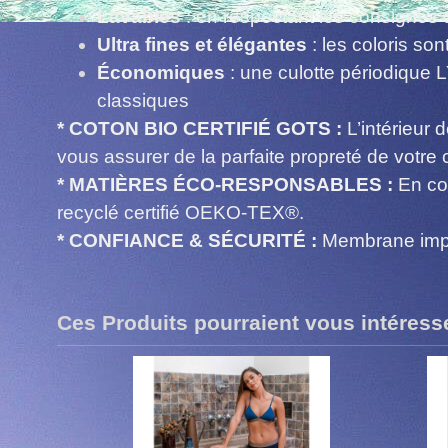
Lavables
: en respectant les consignes d
Ultra fines et élégantes
: les coloris son
Économiques
: une culotte périodique 
classiques
* COTON BIO CERTIFIÉ GOTS :
L’intérieur d
vous assurer de la parfaite propreté de votre 
* MATIÈRES ÉCO-RESPONSABLES :
En co
recyclé certifié OEKO-TEX®.
* CONFIANCE & SÉCURITÉ :
Membrane impe
Ces Produits pourraient vous intéress