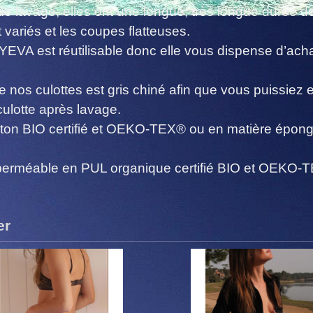
e lavage, elles ont une longue, très longue durée de
t variés et les coupes flatteuses.
LYEVA est réutilisable donc elle vous dispense d’ach
e nos culottes est gris chiné afin que vous puissiez es
culotte après lavage.
ton BIO certifié et OEKO-TEX® ou en matière épong
rméable en PUL organique certifié BIO et OEKO-
er