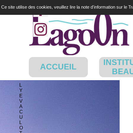
Aller au contenu
Ce site utilise des cookies, veuillez lire la note d'information sur le 
INSTIT
ACCUEIL
BEA
L
Y
E
V
A
C
U
L
O