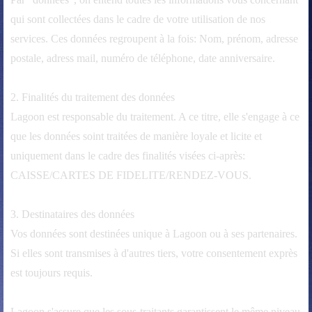
qui sont collectées dans le cadre de votre utilisation de nos
services. Ces données regroupent à la fois: Nom, prénom, adresse
postale, adress mail, numéro de téléphone, date anniversaire.
2. Finalités du traitement des données
Lagoon est responsable du traitement. A ce titre, elle s'engage à ce
que les données soint traitées de manière loyale et licite et
uniquement dans le cadre des finalités visées ci-après:
CAISSE/CARTES DE FIDELITE/RENDEZ-VOUS.
3. Destinataires des données
Vos données sont destinées unique à Lagoon ou à ses partenaires.
Si elles sont transmises à d'autres tiers, votre consentement exprès
est toujours requis.
Lagoon s'assure que les sous-traitants garantissent le même niveau