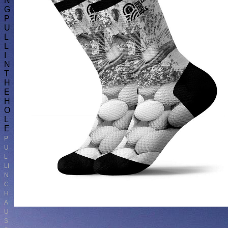
N
G
P
U
L
L
I
N
T
H
E
H
O
L
E
P
U
L
LI
N
C
H
A
U
S