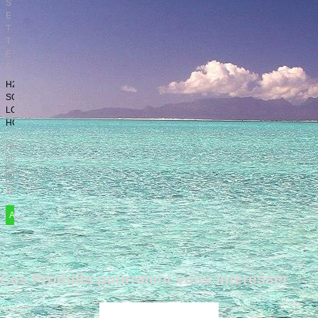
S
E
T
T
E
S
H22-
SO-
LONGPULLINTHE
HOLE
Disponibilité
immédiate
18,00 €
Ajouter
Ces Produits pourraient vous intéresser