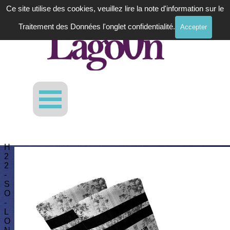
Aller au contenu
Ce site utilise des cookies, veuillez lire la note d'information sur le
Traitement des Données l'onglet confidentialité.
Accepter
Sauter le menu
H
2
2
-
S
O
-
L
O