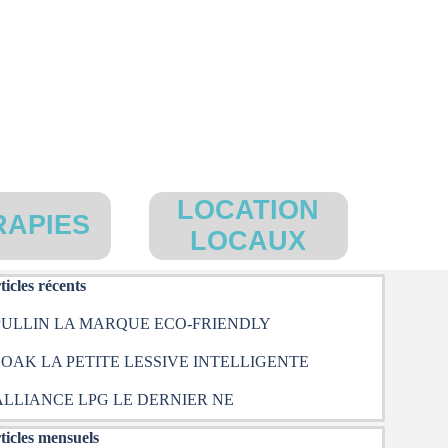
LOCATION
RAPIES
▼
LOCAUX
uter le bloc Articles récents
ticles récents
PULLIN LA MARQUE ECO-FRIENDLY
SOAK LA PETITE LESSIVE INTELLIGENTE
ALLIANCE LPG LE DERNIER NE
uter le bloc Articles mensuels
ticles mensuels