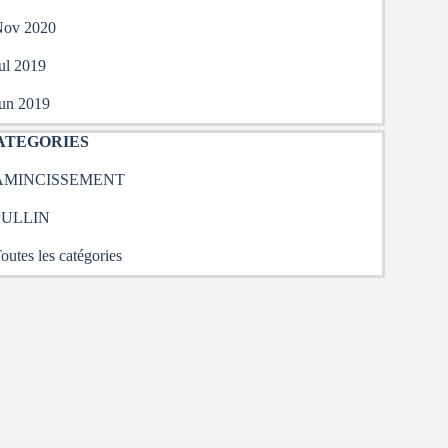
ov 2020
ul 2019
un 2019
uter le bloc CATEGORIES
ATEGORIES
AMINCISSEMENT
PULLIN
outes les catégories