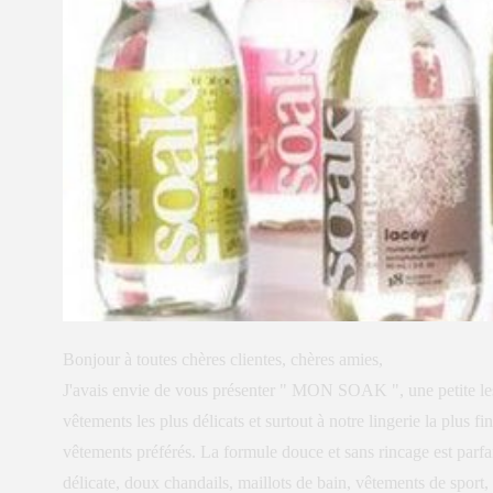
Bonjour à toutes chères clientes, chères amies,
J'avais envie de vous présenter " MON SOAK ", une petite les
vêtements les plus délicats et surtout à notre lingerie la plus
vêtements préférés. La formule douce et sans rincage est parfai
délicate, doux chandails, maillots de bain, vêtements de sport