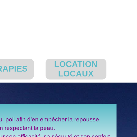
LOCATION
RAPIES
▼
LOCAUX
du poil afin d’en empêcher la repousse.
en respectant la peau.
r son efficacité, sa sécurité et son confort,