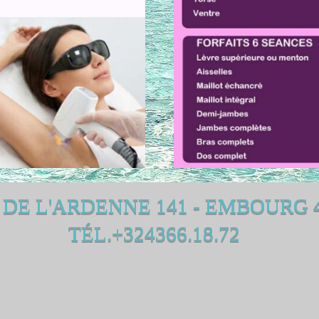
 DE L'ARDENNE 141 - EMBOURG 
TÉL.+324366.18.72