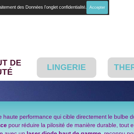
Traitement des Données l'onglet confidentialité.
Accepter
Sauter le menu
UT DE
LINGERIE
THE
▼
▼
UTÉ
de haute performance qui cible directement le bulbe 
ace
pour réduire la pilosité de manière durable, tout 
ée avec un
laser diode haut de gamme
, reconnu pou