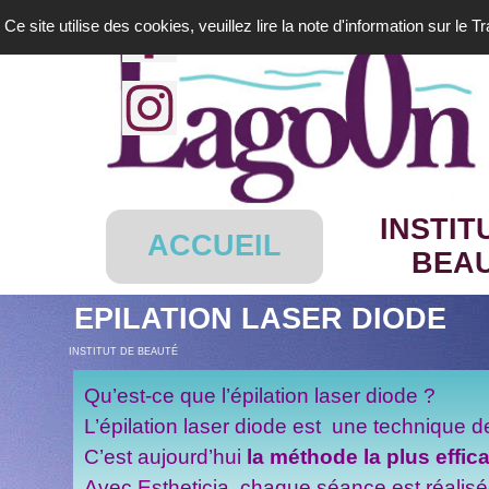
Aller au contenu
Ce site utilise des cookies, veuillez lire la note d'information sur le 
INSTIT
ACCUEIL
BEA
EPILATION LASER DIODE
INSTITUT DE BEAUTÉ
Qu’est-ce que l’épilation laser diode ?
L’épilation laser diode est une technique 
C’est aujourd’hui
la méthode la plus effic
Avec Estheticia, chaque séance est réalis