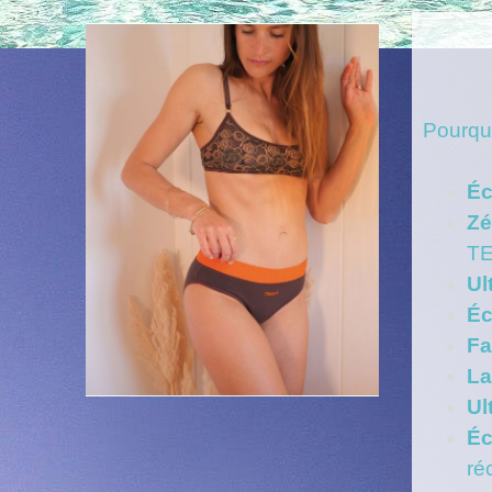
Pourquo
Éc
Zé
TE
Ul
Éc
Fa
La
Ul
É
ré