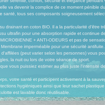
rter sérénité, confort, sécurité et élégance pendant 
, elle va devenir la complice de ce moment pénible d
tre santé, tous ses composants soigneusement sélect
ant en coton BIO. Il a la particularité d'être trè
rafin pour une absorption rapide et continue des f
TI-MICROBIENNE + ANTI-ODEURS et pas de sensations
rane imperméable pour une sécurité antifuite.
'affilées (peut varier selon les personnes) vous pouv
les, la nuit ou lors de votre séance de sport.
n que vous puissiez estimer au plus juste l'intensité de
orps, votre santé et participent activement à la sau
protections hygiéniques ainsi que leur sachet plastiq
lotte est lavable donc réutilisable.