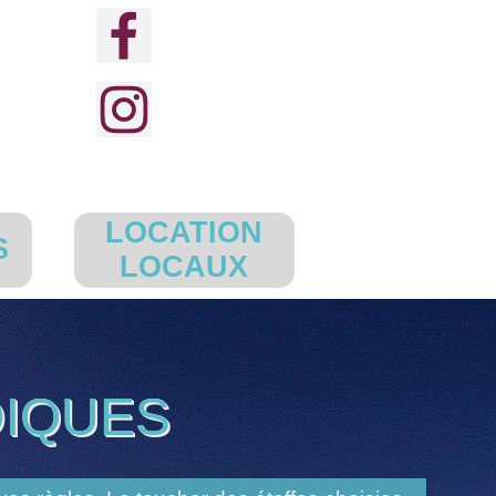
LOCATION
S
▼
▼
LOCAUX
DIQUES