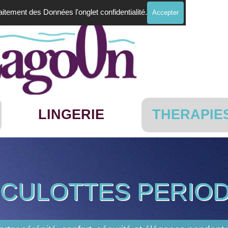
Traitement des Données l'onglet confidentialité.
Accepter
Sauter le menu
LINGERIE
THERAPIE
▼
▼
S
 CULOTTES PERIO