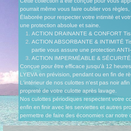
Cette collection a été conçue pour vous appo
pourrait même vous faire oublier vos règles
Élaborée pour respecter votre intimité et vo
une protection absolue et saine.
ACTION DRAINANTE & CONFORT Tissu drain
ACTION ABSORBANTE & INTIMITÉ Tissu ult
partie vous assure une protection AN
ACTION IMPERMÉABLE & SÉCURITÉ Memb
Conçue pour être efficace jusqu'à 12 heures d
LYEVA en prévision, pendant ou en fin de règ
L'intérieur de nos culottes n'est pas noir afi
propreté de votre culotte après lavage.
Nos culottes périodiques respectent votre c
enfin en finir avec les serviettes et autres 
permettre de faire des économies car notre cu