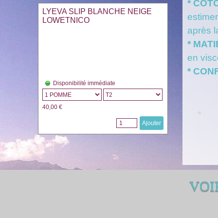
* COT
LYEVA SLIP BLANCHE NEIGE
estimer
LOWETNICO
après 
* MAT
en vis
* CON
Disponibilité immédiate
40,00 €
Ajouter
VOI