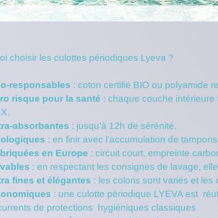
i choisir les culottes périodiques Lyeva ?
o-responsables
: coton certifié BIO ou polyamide 
ro risque pour la santé
: chaque couche intérieure 
X.
tra-absorbantes
: jusqu’à 12h de sérénité.
ologiques
: en finir avec l’accumulation de tampons,
briquées en Europe
: circuit court, empreinte carbo
vables
: en respectant les consignes de lavage, elle
tra fines et élégantes
: les coloris sont variés et les
conomiques
: une culotte périodique LYEVA est réut
currents de protections hygiéniques classiques