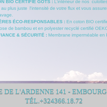
ON BIO CERTIFIÉ GOTS :
L’intérieur de nos culotte
 au plus juste l'intensité de votre flux et vous assure
lavage.
IÈRES ÉCO-RESPONSABLES :
En coton BIO certi
cose de bambou et en polyester recyclé certifié OE
FIANCE & SÉCURITÉ :
Membrane imperméable en P
E DE L'ARDENNE 141 - EMBOURG
TÉL.+324366.18.72